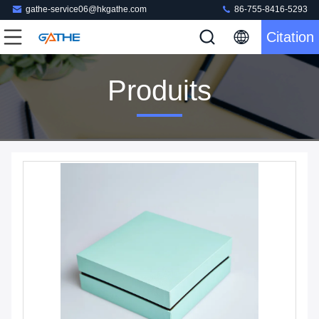
gathe-service06@hkgathe.com
86-755-8416-5293
Citation
Produits