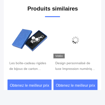
Produits similaires
Vidéo
Vi
oux
Les boîte-cadeau rigides
Design personnalisé de
Bo
de bijoux de carton
luxe Impression numérique
ca
entassent en vrac
papier kraft oreillettes
po
emballage pour la boucle
bijoux emballage Boîte
ix
Obtenez le meilleur prix
Obtenez le meilleur prix
Ob
d'oreille de montre de
lle
bracelet
Envoyez votre demande