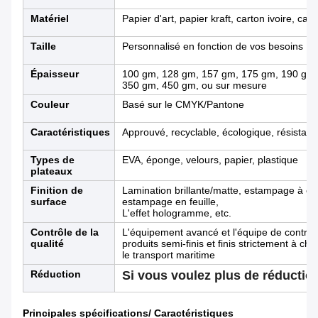
Matériel
Papier d'art, papier kraft, carton ivoire, car
Taille
Personnalisé en fonction de vos besoins
Épaisseur
100 gm, 128 gm, 157 gm, 175 gm, 190 gm,
350 gm, 450 gm, ou sur mesure
Couleur
Basé sur le CMYK/Pantone
Caractéristiques
Approuvé, recyclable, écologique, résistant
Types de
EVA, éponge, velours, papier, plastique
plateaux
Finition de
Lamination brillante/matte, estampage à ch
surface
estampage en feuille,
L'effet hologramme, etc.
Contrôle de la
L'équipement avancé et l'équipe de contrôle
qualité
produits semi-finis et finis strictement à c
le transport maritime
Réduction
Si vous voulez plus de réduction
Principales spécifications/ Caractéristiques