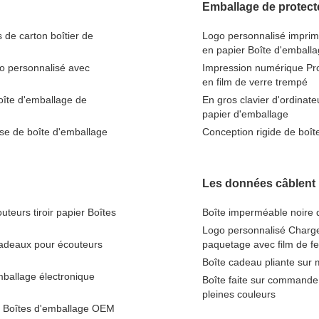
Emballage de protect
 de carton boîtier de
Logo personnalisé imprim
en papier Boîte d'emball
go personnalisé avec
Impression numérique Pro
en film de verre trempé
oîte d'emballage de
En gros clavier d'ordinat
papier d'emballage
sse de boîte d'emballage
Conception rigide de boî
Les données câblent 
teurs tiroir papier Boîtes
Boîte imperméable noire d
Logo personnalisé Chargeur
cadeaux pour écouteurs
paquetage avec film de fe
Boîte cadeau pliante sur 
mballage électronique
Boîte faite sur commande
pleines couleurs
er Boîtes d'emballage OEM