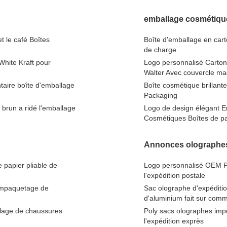
emballage cosmétique
t le café Boîtes
Boîte d'emballage en car
de charge
White Kraft pour
Logo personnalisé Carton
Walter Avec couvercle ma
ntaire boîte d'emballage
Boîte cosmétique brillan
Packaging
 brun a ridé l'emballage
Logo de design élégant 
Cosmétiques Boîtes de pa
Annonces olographes
papier pliable de
Logo personnalisé OEM Pa
l'expédition postale
'empaquetage de
Sac olographe d'expéditi
d'aluminium fait sur com
lage de chaussures
Poly sacs olographes imp
l'expédition exprès