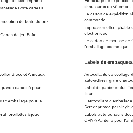
e Logo de luxe imprimé
Emballage de expédition 
chaussures de vêtement
emballage Boîte cadeau
Le carton de expédition ré
commande
nception de boîte de prix
Impression offset pliable
électronique
Cartes de jeu Boîte
Le carton de mousse de 
l'emballage cosmétique
Labels de empaquetag
collier Bracelet Anneaux
Autocollants de scellage d
auto-adhésif givré d'autoc
 grande capacité pour
Label de papier enduit Tea
fleur
vrac emballage pour la
L'autocollant d'emballage 
Screenprinted par vinyle 
ft oreillettes bijoux
Labels auto-adhésifs déco
CMYK/Pantone pour l'emb