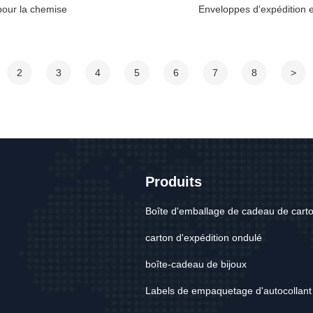
pour la chemise
Enveloppes d'expédition e
2
3
4
5
6
7
8
>
Produits
Boîte d'emballage de cadeau de cart
carton d'expédition ondulé
boîte-cadeau de bijoux
Labels de empaquetage d'autocollant