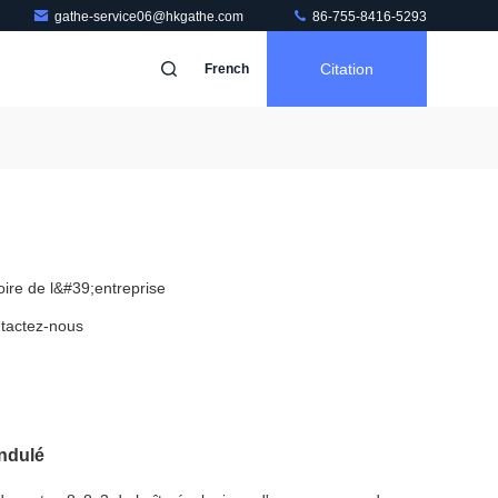
gathe-service06@hkgathe.com
86-755-8416-5293
Citation
French
toire de l&#39;entreprise
tactez-nous
ondulé