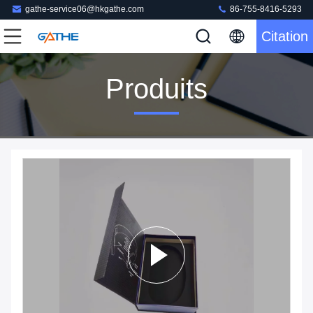
gathe-service06@hkgathe.com
86-755-8416-5293
Citation
Produits