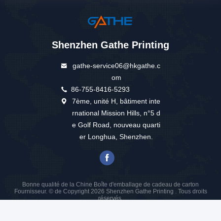
Shenzhen Gathe Printing
gathe-service06@hkgathe.c
om
86-755-8416-5293
7ème, unité H, bâtiment inte
rnational Mission Hills, n°5 d
e Golf Road, nouveau quarti
er Longhua, Shenzhen.
Bonne qualité de la Chine Boîte d'emballage de cadeau de carton
Fournisseur. © de Copyright 2026 Shenzhen Gathe Printing . Tous droits
réservés.