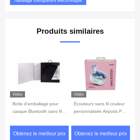
habillage transparent électronique
Produits similaires
Vidéo
Vidéo
lage pour
Écouteurs sans fil couleur
Impression personnali
th sans fil
personnalisée Airpods Pro
de logo Produit
lage
Blister Boîtes d'emballage
électronique Emballag
our produit
OEM
papier Emballage pour
eilleur prix
Obtenez le meilleur prix
Obtenez le meilleur 
écouteurs Boîte