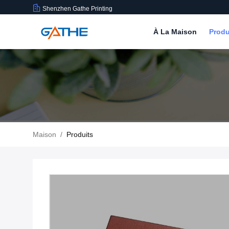
Shenzhen Gathe Printing
À La Maison
Produ
Maison
/
Produits