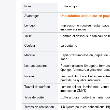
Nom
Boîte à bijoux
Avantages
Une solution unique
-
sac en papi
Le logo
Impression en couleur, estampage 
imprimé sur ruban
Taille
Comme ci-dessous le tableau de ta
Couleur
La coutume
Matériel
Papier d'art/impression, papier de l
satin
Les accessoires
Personnalisable ((magnéte fermetur
éponge, fermeture à glissière, bo
Insérer
Les produits doivent être présenté
produits de qualité inférieure.
Travail de surface
Laminé brillant, laminé mat, vern
impression CMYK
Type de boîte
Boîte à tiroirs, boîte à aimants, bo
Temps de réalisation
1 à 3
jours pour les échantillons;
15