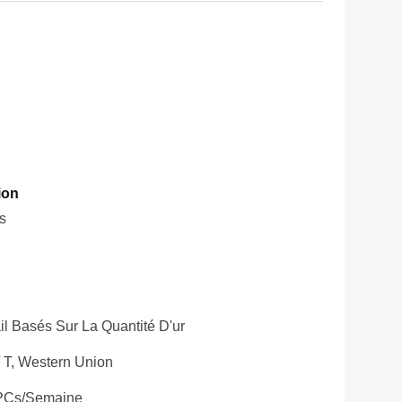
ion
s
il Basés Sur La Quantité D'ur
 / T, Western Union
PCs/semaine