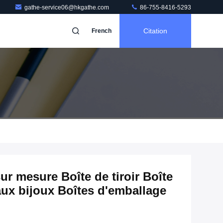
gathe-service06@hkgathe.com
86-755-8416-5293
Citation
French
ur mesure Boîte de tiroir Boîte
aux bijoux Boîtes d'emballage