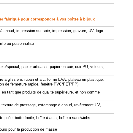
er fabriqué pour correspondre à vos boîtes à bijoux
à chaud, impression sur soie, impression, gravure, UV, logo
ille ou personnalisé
uxe/spécial, papier artisanal, papier en cuir, cuir PU, velours,
e à glissière, ruban et arc, forme EVA, plateau en plastique,
uton de fermeture rapide, fenêtre PVC/PET/PP)
s en tant que produits de qualité supérieure, et non comme
is, texture de pressage, estampage à chaud, revêtement UV,
îte pliée, boîte facile, boîte à arcs, boîte à sandwichs
jours pour la production de masse