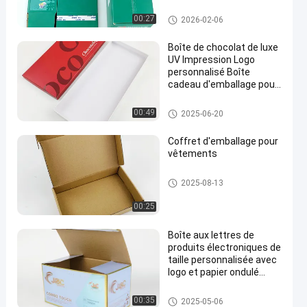
stratification matte pour
un emballage sécurisé
carton d'expédition ondulé
00:27
2026-02-06
Boîte de chocolat de luxe
UV Impression Logo
personnalisé Boîte
cadeau d'emballage pour
barres de chocolat
Boîte d'emballage de cadeau d
00:49
2025-06-20
e carton
Coffret d'emballage pour
vêtements
carton d'expédition ondulé
2025-08-13
00:25
Boîte aux lettres de
produits électroniques de
taille personnalisée avec
logo et papier ondulé
rigide
carton d'expédition ondulé
00:35
2025-05-06