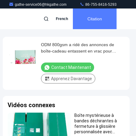
gathe-service06@hkgathe.com
86-755-8416-5293
Citation
French
ODM 800gsm a ridé des annonces de
boîte-cadeau entassent en vrac pour
l'expédition
Contact Maintenant
Apprenez Davantage
Vidéos connexes
Boîte mystérieuse à
bandes déchirantes à
fermeture à glissière
personnalisée avec